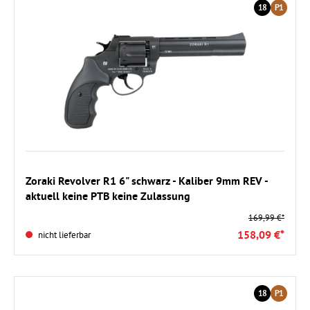
18
P1
Zoraki Revolver R1 6" schwarz - Kaliber 9mm REV -
aktuell keine PTB keine Zulassung
169,99 €*
158,09 €*
nicht lieferbar
18
P1