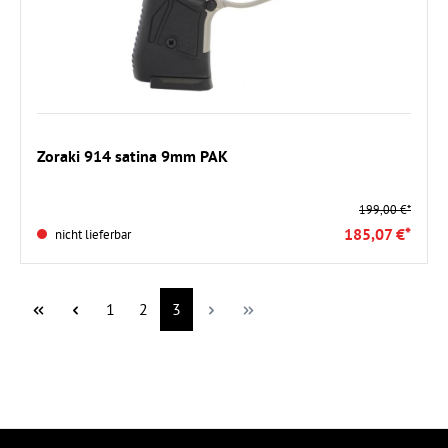
Zoraki 914 satina 9mm PAK
199,00 €*
185,07 €*
nicht lieferbar
Seite
Seite
Seite
1
2
3