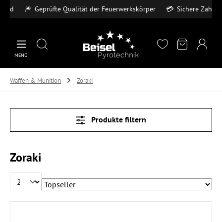
Geprüfte Qualität der Feuerwerkskörper
💳
Sichere Zahlungsarten – K
Zum Hauptinhalt springen
MENÜ
Waffen & Munition
Zoraki
Produkte filtern
Zoraki