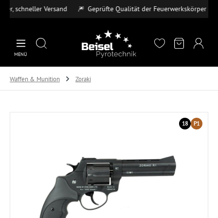
r, schneller Versand
🎆
Geprüfte Qualität der Feuerwerkskörper
💳
Zum Hauptinhalt springen
MENÜ
Waffen & Munition
Zoraki
Bildergalerie überspringen
18
P1