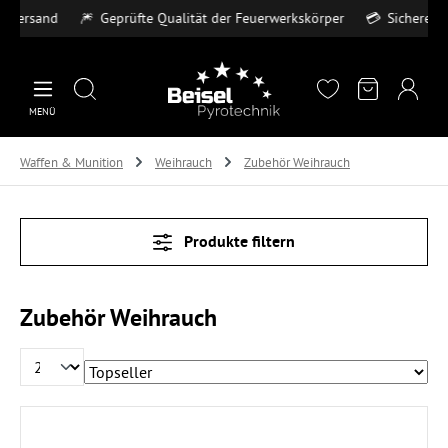
d
🎆
Geprüfte Qualität der Feuerwerkskörper
💳
Sichere Zahlungsar
Zum Hauptinhalt springen
MENÜ
Waffen & Munition
Weihrauch
Zubehör Weihrauch
Produkte filtern
Zubehör Weihrauch