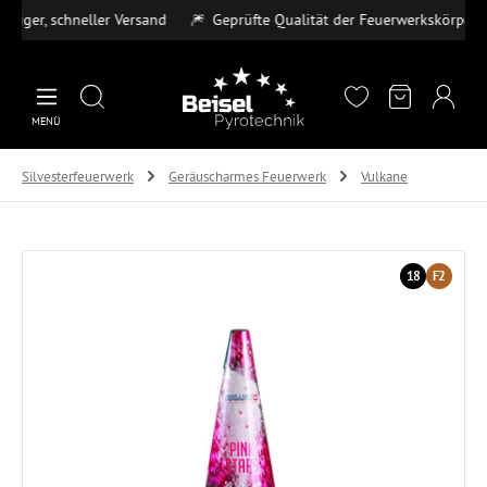
ger, schneller Versand
🎆
Geprüfte Qualität der Feuerwerkskörper

Zum Hauptinhalt springen
MENÜ
Silvesterfeuerwerk
Geräuscharmes Feuerwerk
Vulkane
Bildergalerie überspringen
18
F2