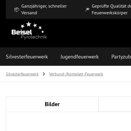
Ganzjähriger, schneller
Geprüfte Qualität d
m Hauptinhalt springen
Zur Suche springen
Zur Hauptnavigation springen
📦
🎆
Versand
Feuerwerkskörper
Silvesterfeuerwerk
Jugendfeuerwerk
Partyzu
Silvesterfeuerwerk
Verbund-/Komplett-Feuerwerk
Bilder
Bildergalerie überspringen