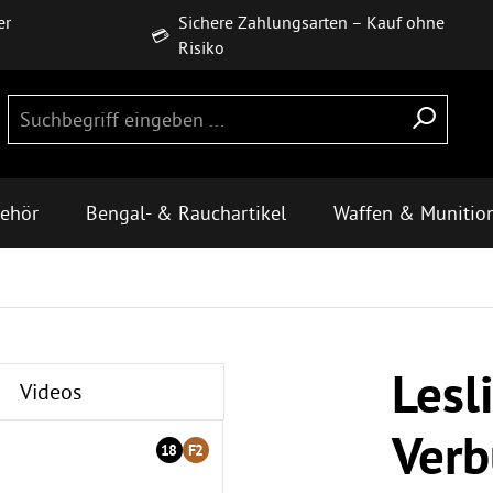
er
Sichere Zahlungsarten – Kauf ohne
💳
Risiko
behör
Bengal- & Rauchartikel
Waffen & Munitio
Lesl
Videos
Verb
18
F2