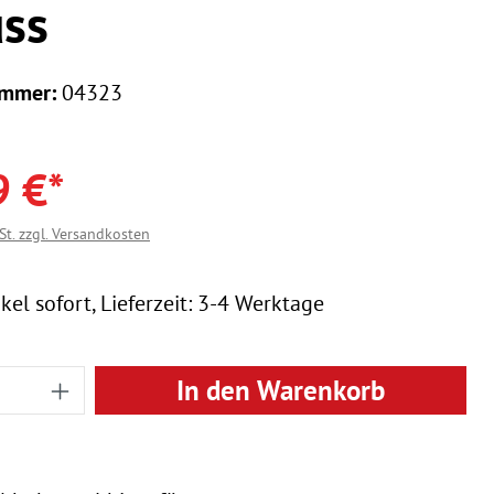
ss
ummer:
04323
9 €*
St. zzgl. Versandkosten
kel sofort, Lieferzeit: 3-4 Werktage
 Anzahl: Gib den gewünschten Wert ein
In den Warenkorb