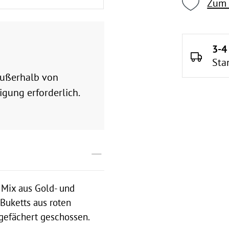
Zum 
3-4
Sta
 außerhalb von
gung erforderlich.
 Mix aus Gold- und
Buketts aus roten
 gefächert geschossen.