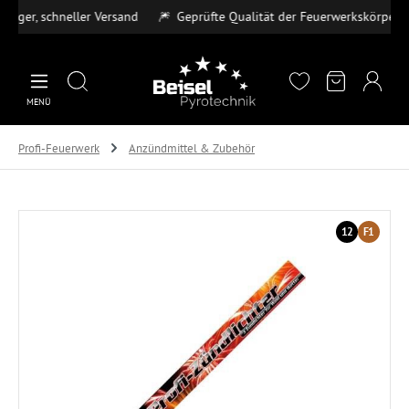
ger, schneller Versand
🎆
Geprüfte Qualität der Feuerwerkskörper

Zum Hauptinhalt springen
MENÜ
Profi-Feuerwerk
Anzündmittel & Zubehör
Bildergalerie überspringen
12
F1