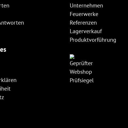
rten
Unternehmen
Feuerwerke
Antworten
Referenzen
Lagerverkauf
Produktvorführung
hes
rklären
iheit
tz
m