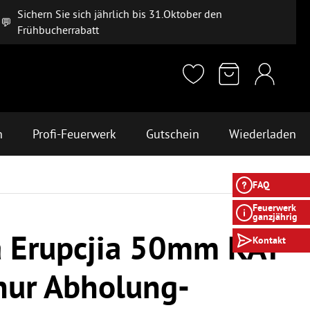
Sichern Sie sich jährlich bis 31.Oktober den
💬
Frühbucherrabatt
n
Profi-Feuerwerk
Gutschein
Wiederladen
FAQ
Feuerwerk
ganzjährig
a Erupcjia 50mm KAT
Kontakt
nur Abholung-