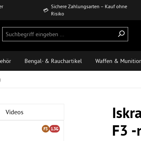
er
Sichere Zahlungsarten – Kauf ohne
💳
Risiko
behör
Bengal- & Rauchartikel
Waffen & Munitio
)
Iskr
Videos
F3 -
F3
1.3G