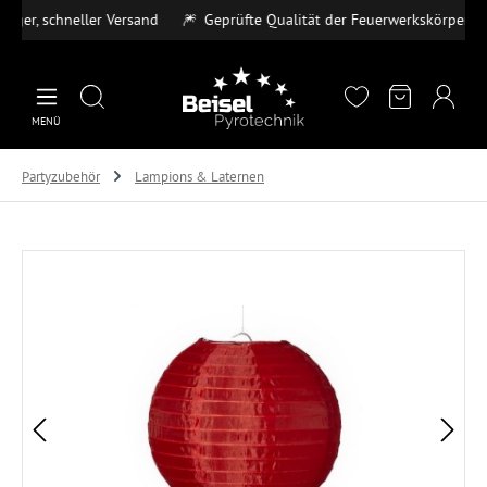
r, schneller Versand
🎆
Geprüfte Qualität der Feuerwerkskörper
💳
Zum Hauptinhalt springen
MENÜ
Partyzubehör
Lampions & Laternen
Bildergalerie überspringen