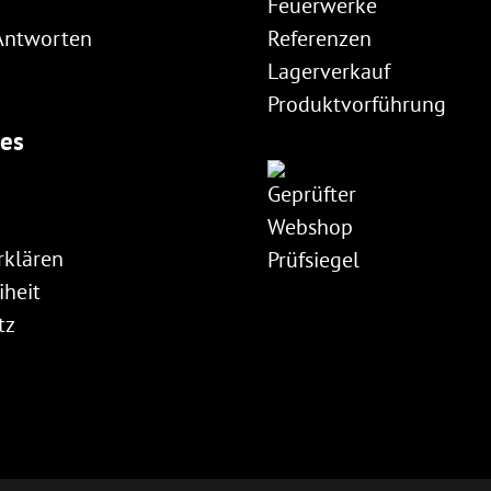
Feuerwerke
Antworten
Referenzen
Lagerverkauf
Produktvorführung
hes
rklären
iheit
tz
m