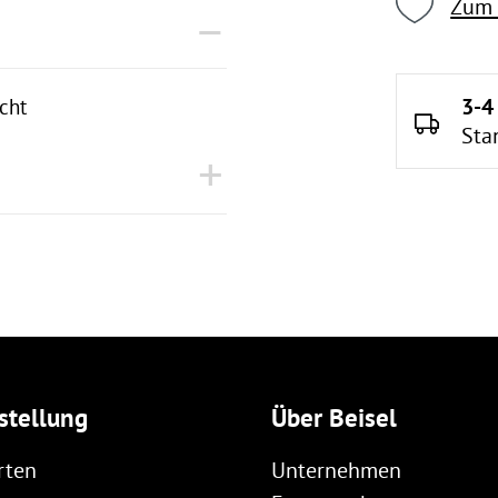
Zum 
3-4
icht
Sta
stellung
Über Beisel
rten
Unternehmen