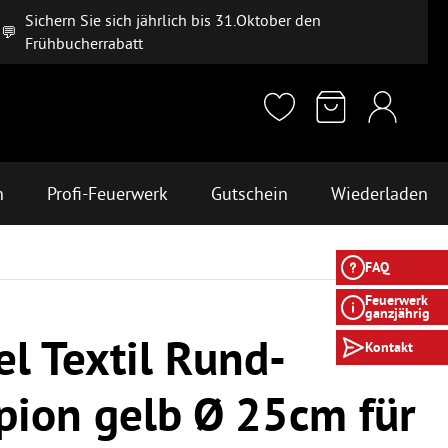
Sichern Sie sich jährlich bis 31.Oktober den
💬
Frühbucherrabatt
n
Profi-Feuerwerk
Gutschein
Wiederladen
FAQ
Feuerwerk
ganzjährig
el Textil Rund-
Kontakt
ion gelb Ø 25cm für