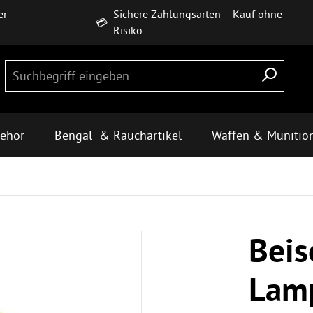
er
Sichere Zahlungsarten – Kauf ohne
💳
Risiko
behör
Bengal- & Rauchartikel
Waffen & Munitio
Beis
Lamp