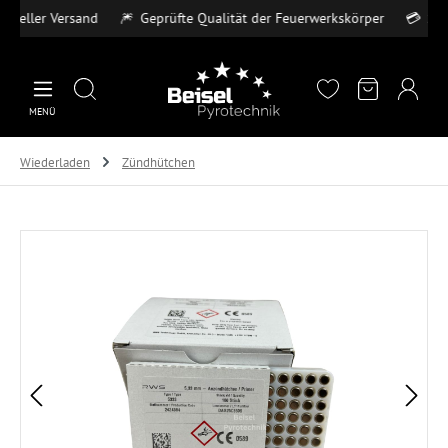
ller Versand
🎆
Geprüfte Qualität der Feuerwerkskörper
💳
Sichere
Zum Hauptinhalt springen
MENÜ
Wiederladen
Zündhütchen
Bildergalerie überspringen