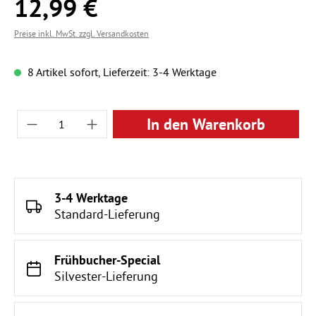
12,99 €
Regulärer Preis:
Preise inkl. MwSt. zzgl. Versandkosten
8 Artikel sofort, Lieferzeit: 3-4 Werktage
Produkt Anzahl: Gib den gewünschten Wert ei
In den Warenkorb
3-4 Werktage
Standard-Lieferung
Frühbucher-Special
Silvester-Lieferung