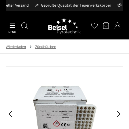
eller Versand
🎆
Geprüfte Qualität der Feuerwerkskörper
💳
Sichere
Zum Hauptinhalt springen
MENÜ
Wiederladen
Zündhütchen
Bildergalerie überspringen