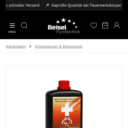
 schneller Versand
🎆
Geprüfte Qualität der Feuerwerkskörper
💳
S
Zum Hauptinhalt springen
MENÜ
Wiederladen
Schwarzpulver & Böllerpulver
Bildergalerie überspringen