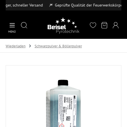
er, schneller Versand
🎆
Geprüfte Qualität der Feuerwerkskörper
💳
Zum Hauptinhalt springen
MENÜ
Wiederladen
Schwarzpulver & Böllerpulver
Bildergalerie überspringen