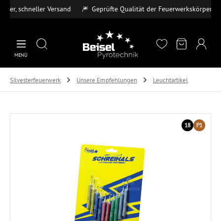
r, schneller Versand
🎆
Geprüfte Qualität der Feuerwerkskörper
💳
Zum Hauptinhalt springen
MENÜ
Silvesterfeuerwerk
Unsere Empfehlungen
Leuchtartikel
Bildergalerie überspringen
18
P1