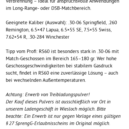
Verbrennung – ideal für anspruchsvolle Anwendungen
im Long-Range- oder DSB-Matchbereich.
Geeignete Kaliber (Auswahl): .30-06 Springfield, .260
Remington, 6.5×47 Lapua, 6.5×55 SE, 7.5×55 Swiss,
7.62×54 R, .30-284 Winchester
Tipp vom Profi: RS60 ist besonders stark in .30-06 mit
Match-Geschossen im Bereich 165–180 gr. Wer hohe
Geschossgeschwindigkeiten bei stabilem Gasdruck
sucht, findet in RS60 eine zuverlässige Lösung – auch
bei wechselnden Außentemperaturen.
Achtung: Erwerb von Treibladungspulver!
Der Kauf dieses Pulvers ist ausschließlich vor Ort in
unserem Ladengeschäft in Wiesloch möglich. Bitte
beachte: Ein Erwerb ist nur gegen Vorlage eines gültigen
§ 27 SprengG-Erlaubnisscheins im Original möglich.