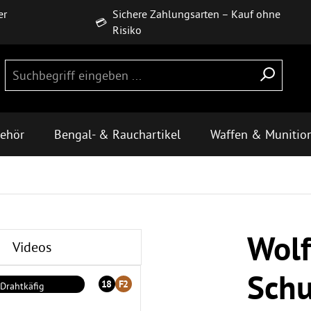
er
Sichere Zahlungsarten – Kauf ohne
💳
Risiko
behör
Bengal- & Rauchartikel
Waffen & Munitio
Wolf
Videos
Schu
18
F2
Drahtkäfig