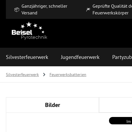
Ganzjähriger, schneller
Geprüfte Qualität d
m Hauptinhalt springen
Zur Suche springen
Zur Hauptnavigation springen
📦
🎆
Versand
Feuerwerkskörper
Silvesterfeuerwerk
Jugendfeuerwerk
Partyzu
Silvesterfeuerwerk
Feuerwerksbatterien
Bilder
Bildergalerie überspringen
Im 