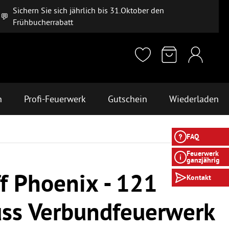
Sichern Sie sich jährlich bis 31.Oktober den
💬
Frühbucherrabatt
n
Profi-Feuerwerk
Gutschein
Wiederladen
FAQ
Feuerwerk
ganzjährig
f Phoenix - 121
Kontakt
ss Verbundfeuerwerk