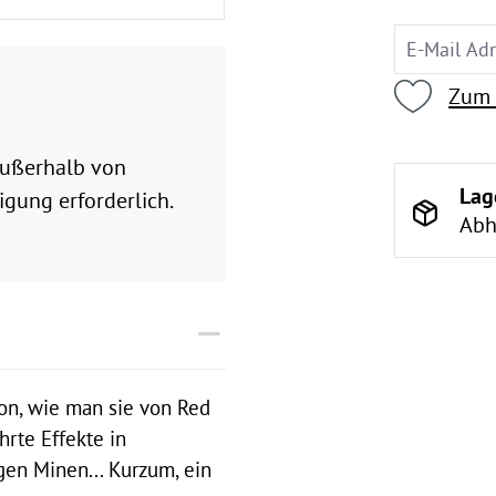
Zum 
 außerhalb von
Lag
gung erforderlich.
Abh
on, wie man sie von Red
hrte Effekte in
en Minen... Kurzum, ein