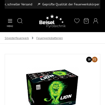
, schneller Versand
🎆
Geprüfte Qualität der Feuerwerkskörper
💳
S
Zum Hauptinhalt springen
MENÜ
Silvesterfeuerwerk
Feuerwerksbatterien
Bildergalerie überspringen
18
F2