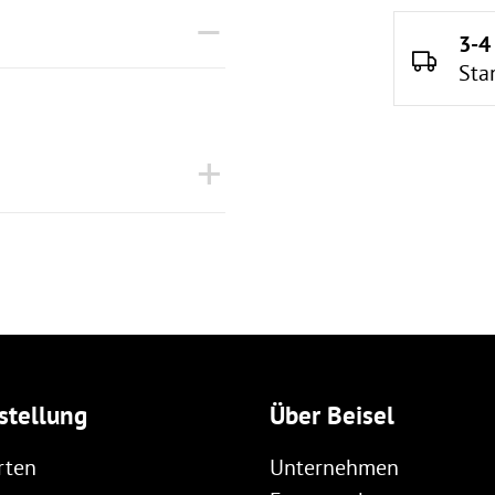
3-4
Sta
stellung
Über Beisel
rten
Unternehmen