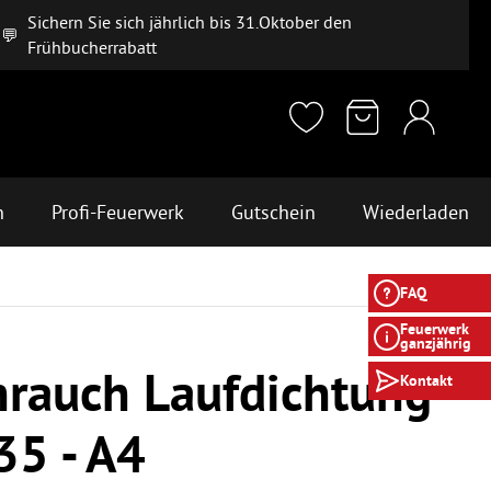
Sichern Sie sich jährlich bis 31.Oktober den
💬
Frühbucherrabatt
n
Profi-Feuerwerk
Gutschein
Wiederladen
FAQ
Feuerwerk
ganzjährig
rauch Laufdichtung
Kontakt
5 - A4