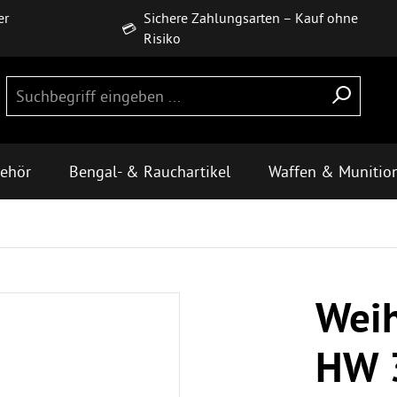
er
Sichere Zahlungsarten – Kauf ohne
💳
Risiko
behör
Bengal- & Rauchartikel
Waffen & Munitio
Weih
HW 3