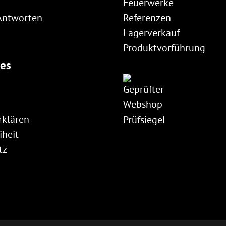
Feuerwerke
Antworten
Referenzen
Lagerverkauf
Produktvorführung
hes
rklären
iheit
tz
m