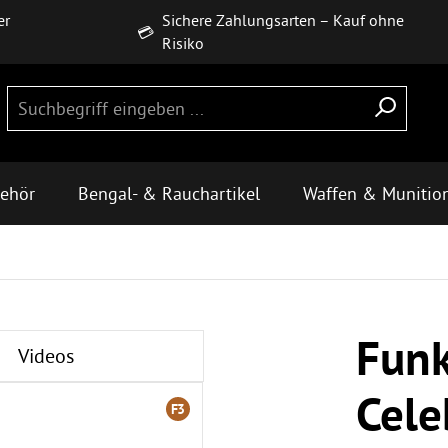
er
Sichere Zahlungsarten – Kauf ohne
💳
Risiko
behör
Bengal- & Rauchartikel
Waffen & Munitio
Funk
Videos
Cele
F3