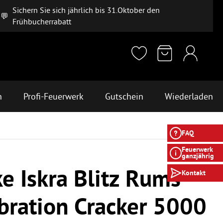
Sichern Sie sich jährlich bis 31.Oktober den
💬
Frühbucherrabatt
n
Profi-Feuerwerk
Gutschein
Wiederladen
FAQ
Feuerwerk
ganzjährig
e Iskra Blitz Rums
Kontakt
bration Cracker 5000