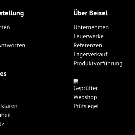
stellung
Über Beisel
rten
Unternehmen
Feuerwerke
Antworten
Referenzen
Lagerverkauf
Produktvorführung
hes
rklären
iheit
tz
m