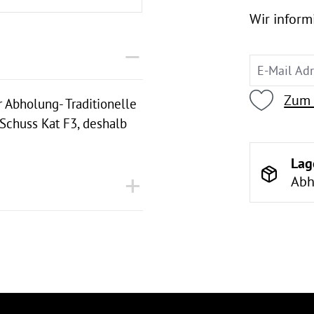
Wir informi
Zum 
r Abholung- Traditionelle
 Schuss Kat F3, deshalb
Lag
Abh