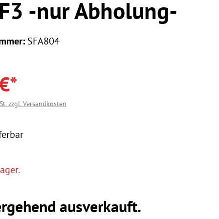
F3 -nur Abholung-
ummer:
SFA804
€*
St. zzgl. Versandkosten
ferbar
ager.
rgehend ausverkauft.