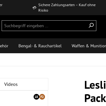
er
Sichere Zahlungsarten – Kauf ohne
💳
Risiko
behör
Bengal- & Rauchartikel
Waffen & Munitio
Lesl
Videos
Pack
18
F2