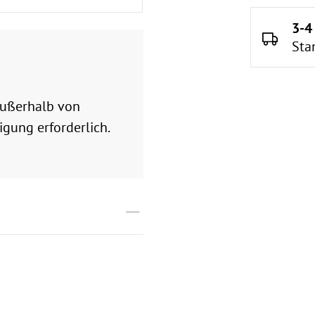
3-4
Sta
 außerhalb von
gung erforderlich.