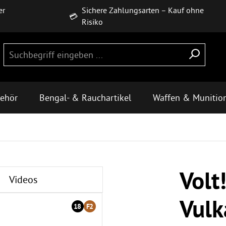
er
Sichere Zahlungsarten – Kauf ohne
💳
Risiko
behör
Bengal- & Rauchartikel
Waffen & Munitio
Volt!
Videos
Vulk
18
F2