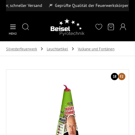
r, schneller Versand
🎆
Geprüfte Qualität der Feuerwerkskörper
💳
Zum Hauptinhalt springen
MENÜ
Silvesterfeuerwerk
Leuchtartikel
Vulkane und Fontänen
Bildergalerie überspringen
18
F2